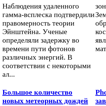
Наблюдения удаленного
зон
гамма-всплеска подтвердили
Зе
правомерность теории
об
Эйнштейна. Ученые
кос
определяли задержку во
явл
времени пути фотонов
мат
различных энергий. В
соответствии с некоторыми
ал...
Большое количество
Ph
новых метеорных дождей
за