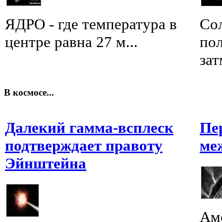
ЯДРО - где температура в
Сол
центре равна 27 м...
пол
зат
В космосе...
Далекий гамма-всплеск
Пе
подтверждает правоту
ме
Эйнштейна
Ам