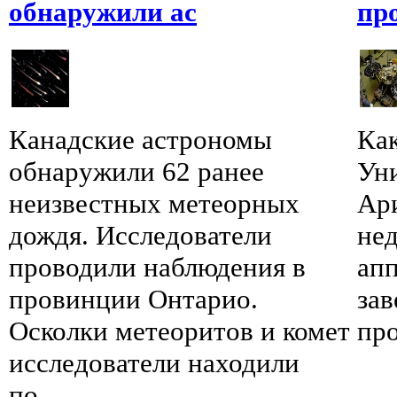
обнаружили ас
пр
Канадские астрономы
Ка
обнаружили 62 ранее
Ун
неизвестных метеорных
Ари
дождя. Исследователи
нед
проводили наблюдения в
апп
провинции Онтарио.
за
Осколки метеоритов и комет
про
исследователи находили
по...