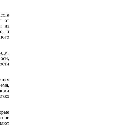
еста
я от
т из
о, и
ного
идут
 оси,
ости
инку
емя,
нации
лько
орые
тное
ляют