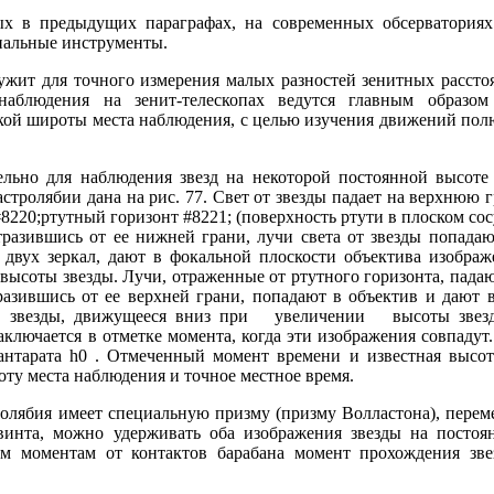
х в предыдущих параграфах, на современных обсерваториях
иальные инструменты.
служит для точного измерения малых разностей зенитных рассто
 наблюдения на зенит-телескопах ведутся главным образом
кой широты места наблюдения, с целью изучения движений пол
льно для наблюдения звезд на некоторой постоянной высоте 
стролябии дана на рис. 77. Свет от звезды падает на верхнюю 
220;ртутный горизонт #8221; (поверхность ртути в плоском сос
разившись от ее нижней грани, лучи света от звезды попадаю
 двух зеркал, дают в фокальной плоскости объектива изображ
высоты звезды. Лучи, отраженные от ртутного горизонта, падаю
азившись от ее верхней грани, попадают в объектив и дают в
ние звезды, движущееся вниз при увеличении высоты зве
лючается в отметке момента, когда эти изображения совпадут.
антарата h0 . Отмеченный момент времени и известная высот
ту места наблюдения и точное местное время.
олябия имеет специальную призму (призму Волластона), перем
инта, можно удерживать оба изображения звезды на постоя
ым моментам от контактов барабана момент прохождения зве