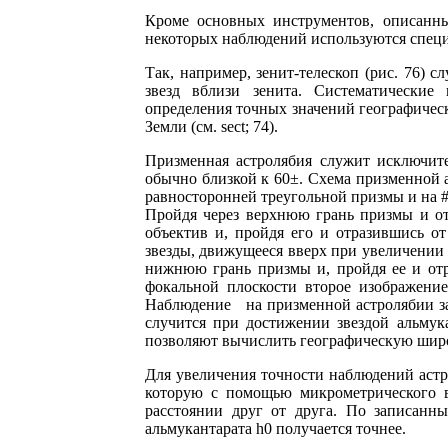
Кроме основных инструментов, описанны
некоторых наблюдений используются спец
Так, например, зенит-телескоп (рис. 76) 
звезд вблизи зенита. Систематические
определения точных значений географичес
Земли (см. sect; 74).
Призменная астролябия служит исключите
обычно близкой к 60±. Схема призменной а
равносторонней треугольной призмы и на #8
Пройдя через верхнюю грань призмы и от
объектив и, пройдя его и отразившись от
звезды, движущееся вверх при увеличении 
нижнюю грань призмы и, пройдя ее и отр
фокальной плоскости второе изображе
Наблюдение на призменной астролябии зак
случится при достижении звездой альмук
позволяют вычислить географическую широ
Для увеличения точности наблюдений астр
которую с помощью микрометрического в
расстоянии друг от друга. По записанн
альмукантарата h0 получается точнее.