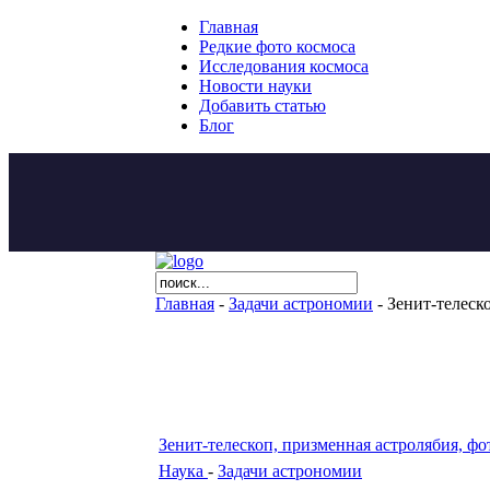
Главная
Редкие фото космоса
Исследования космоса
Новости науки
Добавить статью
Блог
Главная
-
Задачи астрономии
- Зенит-телеск
Зенит-телескоп, призменная астролябия, фо
Наука
-
Задачи астрономии