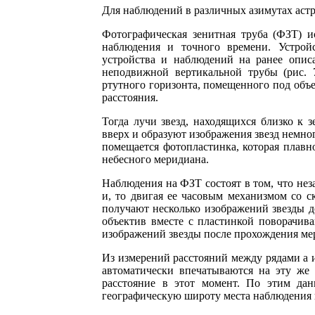
Для наблюдений в различных азимутах астр
Фотографическая зенитная труба (ФЗТ) и
наблюдения и точного времени. Устро
устройства и наблюдений на ранее описа
неподвижной вертикальной трубы (рис. 7
ртутного горизонта, помещенного под объ
расстояния.
Тогда лучи звезд, находящихся близко к 
вверх и образуют изображения звезд немног
помещается фотопластинка, которая плавн
небесного меридиана.
Наблюдения на ФЗТ состоят в том, что не
и, то двигая ее часовым механизмом со с
получают несколько изображений звезды до
объектив вместе с пластинкой поворачив
изображений звезды после прохождения мерид
Из измерений расстояний между рядами а 
автоматически впечатываются на эту же 
расстояние в этот момент. По этим дан
географическую широту места наблюдения 