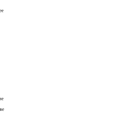
ее
ие
ве