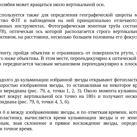
олябия может вращаться около вертикальной оси.
спользуется также для определения географической широты м
йство ФЗТ и наблюдения на ней принципиально отличаютс
нных инструментах. Фотографическая зенитная труба состои
8), оптическая ось которой располагается строго вертикальн
ективом, на расстоянии, несколько большем половины его фокус
зениту, пройдя объектив и отразившись от поверхности ртути, 
о ниже объектива. В этом месте, перпендикулярно к оптической
о передвигается часовым механизмом перпендикулярно к плоск
задолго до кульминации избранной звезды открывают фотопласт
коростью изображения звезды, то останавливая на некоторое вр
 меридиана (рис. 79, а, точки 1, 2, 3). Около момента кульми
ают вокруг вертикальной оси точно на 180± и получают неско
иана (рис. 79, б, точки 4, 5, 6).
и б и между изображениями звезды, и по отметкам времени, кот
пластинку, вычисляется время кульминации звезды и ее зени
ным, зная склонение и прямое восхождение звезды, опреде
и точное время.