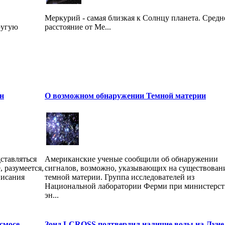
Меркурий - самая близкая к Солнцу планета. Средн
ругую
расстояние от Ме...
н
О возможном обнаружении Темной материи
ставляться
Американские ученые сообщили об обнаружении
 разумеется,
сигналов, возможно, указывающих на существован
писания
темной материи. Группа исследователей из
Национальной лаборатории Ферми при министерст
эн...
смосе
Зонд LCROSS подтвердил наличие воды на Луне