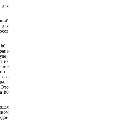
 для
яний
 для
юсов
h0 ,
грань
уде).
т на
ение
т на
 его
зды.
 Это
а h0
ещая
нном
здой