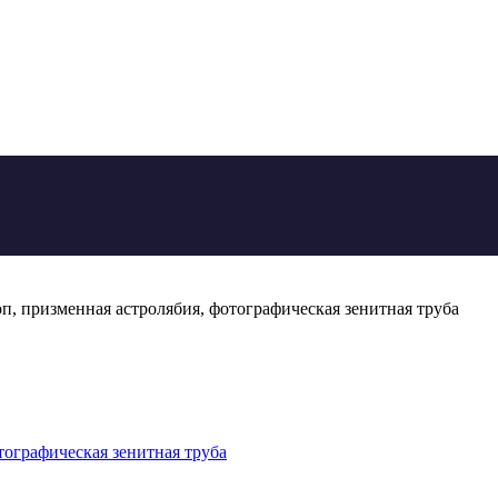
оп, призменная астролябия, фотографическая зенитная труба
тографическая зенитная труба