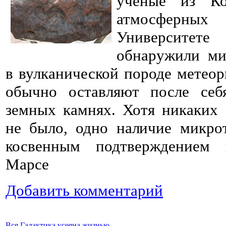
учёные из Ко
атмосферны
Университет
обнаружили ми
в вулканической породе метеор
обычно оставляют после себ
земных камнях. Хотя никаких
не было, одно наличие микро
косвенным подтверждением 
Марсе
Добавить комментарий
Вся Галактика усеяна жизнью