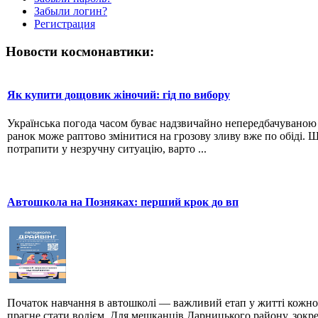
Забыли логин?
Регистрация
Новости космонавтики:
Як купити дощовик жіночий: гід по вибору
Українська погода часом буває надзвичайно непередбачувано
ранок може раптово змінитися на грозову зливу вже по обіді. 
потрапити у незручну ситуацію, варто ...
Автошкола на Позняках: перший крок до вп
Початок навчання в автошколі — важливий етап у житті кожно
прагне стати водієм. Для мешканців Дарницького району, зокр