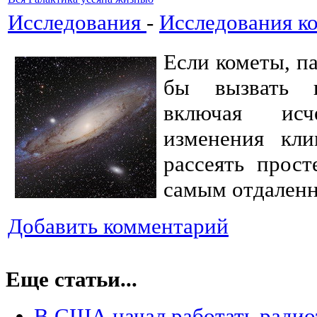
Исследования
-
Исследования к
Если кометы, п
бы вызвать г
включая ис
изменения кли
рассеять прос
самым отдаленн
Добавить комментарий
Еще статьи...
В США начал работать радио