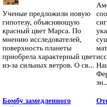
Ам
Ученые предложили новую
со
гипотезу, объясняющую
сиг
красный цвет Марса. По
ук
мнению исследователей,
су
поверхность планеты
мат
приобрела характерный цвет
исс
из-за сильных ветров. О св...
На
Фе
эн..
Бомбу замедленного
От