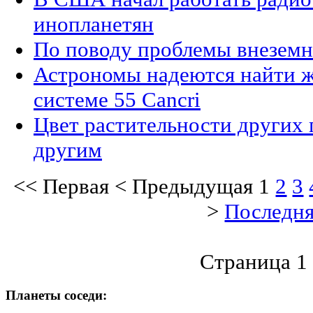
инопланетян
По поводу проблемы внезем
Астрономы надеются найти ж
системе 55 Cancri
Цвет растительности других 
другим
<<
Первая
<
Предыдущая
1
2
3
>
Последн
Страница 1 
Планеты соседи: