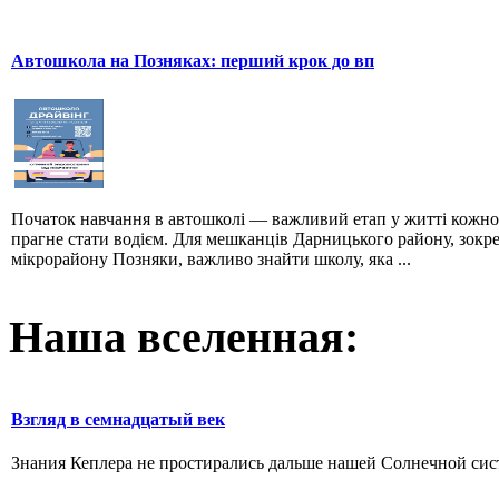
Автошкола на Позняках: перший крок до вп
Початок навчання в автошколі — важливий етап у житті кожно
прагне стати водієм. Для мешканців Дарницького району, зокр
мікрорайону Позняки, важливо знайти школу, яка ...
Наша вселенная:
Взгляд в семнадцатый век
Знания Кеплера не простирались дальше нашей Солнечной систе