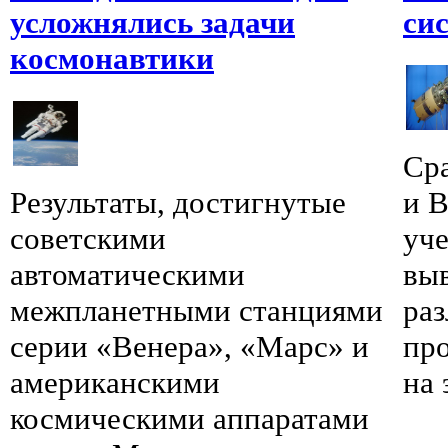
усложнялись задачи
си
космонавтики
Ср
Результаты, достигнутые
и 
советскими
уче
автоматическими
выв
межпланетными станциями
ра
серии «Венера», «Марс» и
пр
американскими
на 
космическими аппаратами