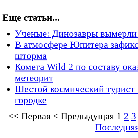
Еще статьи...
Ученые: Динозавры вымерли 
В атмосфере Юпитера зафик
шторма
Комета Wild 2 по составу ока
метеорит
Шестой космический турист 
городке
<<
Первая
<
Предыдущая
1
2
3
Последня