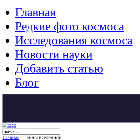
Главная
Редкие фото космоса
Исследования космоса
Новости науки
Добавить статью
Блог
Главная
- Тайны вселенной