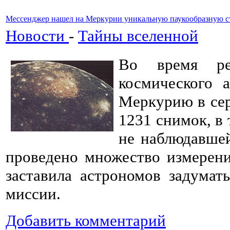
Мессенджер нашел на Меркурии уникальную паукообразную ст
Новости
-
Тайны вселенной
Во время ре
космического
Меркурию в сер
1231 снимок, в
не наблюдавше
проведено множество измерени
заставила астрономов задумать
миссии.
Добавить комментарий