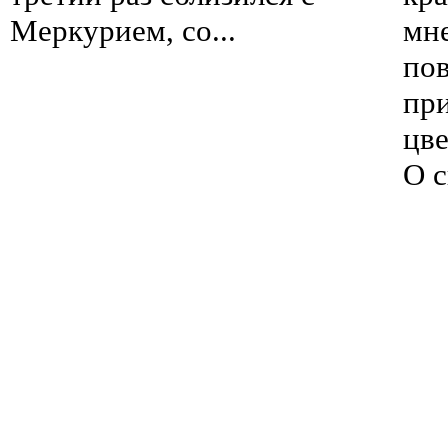
Меркурием, со...
мн
по
пр
цве
О с