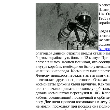
Алексе
Планир
11». О
1965 г
корабл
Когда 
специа
же зан
должен
Астро
благодаря данной отрасли звезды стали нам
бортом корабля чуть больше 12 минут. При
влезал в шлюз. Леонов понимал, что сообщ
внутрь корабля, необходимо было уменьшит
излишки кислорода. Космонавт начал посте
Леонову пришлось пережить за эти минуты 
выяснилась другая неприятность. Отказала
космонавты должны были вручную. Как тол
сильно начало вращать, поскольку орбиталь
давала космонавтам перегрузки в 10G. Капс
кабель, соединявший посадочный и орбитал
лесу. Две ночи провели космонавты в лесу.
не могли, поскольку при посадке она полно