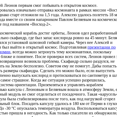
й Леонов первым смог побывать в открытом космосе.
овалась изначально отправка космонавта в рамках миссии «Вос
днако старт отложили на 1,5 года. Алексею удалось полететь 18 
ода вместе со своим напарником Павлом Беляевым на космическ
е под названием «Восход-2».
космический корабль достиг орбиты, Леонов одел разработанны
льно скафандр, где был запас кислорода ровно на 45 минут. Беля
ялся установкой шлюзной гибкой камеры. Через нее Алексей и
 был выйти в открытый космос. Подготавливая
презентации по
номии
, всегда можно затронуть тему космонавтики, поскольку
 ближе и понятнее. После проверки всех систем, Леонов провел 
 возвращении возникла проблема. Скафандр сильно раздулся, не
ать на Землю бесполезно. Советом ему не помогут. Дабы попасть
ь размеры скафандра. Сделать это можно было, если выпустить
пенно выпускать кислород и протискиваться по сантиметру в ш
самое страшное. Когда же ситуация успешно разрешилась,
 система ориентации. Приземляться и управлять кораблем
ько капсула с Леоновым и Беляевым вошла в атмосферу Земли, 
ный модуль не смог отделиться от посадочного. Такая «карусель
ула была стабилизирована после того, как под нагрузкой сгорел
ьный блок. Посадить капсулу удалось в 180 км от Перми в глух
 До -30 °C опускалась температура воздуха. Воспользоваться кап
стью пришла в негодность. Как только спасатели их обнаружили,