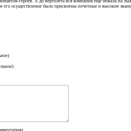
монавтов-героев. А до вертолета вся компания еще бежала на лы
ое его осуществление было присвоены почетные и высокие зван
ьное)
ельное)
омментариях