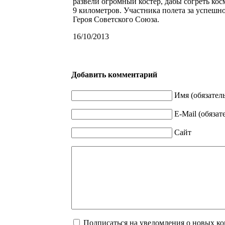
развели огромный костер, дабы согреть кос
9 километров. Участника полета за успешн
Героя Советского Союза.
16/10/2013
Добавить комментарий
Имя (обязател
E-Mail (обязат
Сайт
Подписаться на уведомления о новых к