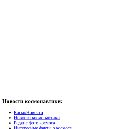
Новости космонавтики:
КосмоНовости
Новости космонавтики
Редкие фото космоса
Интересные факты о космосе