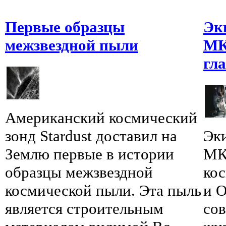
Первые образцы
Эк
межзвездной пыли
МК
гл
Американский космический
зонд Stardust доставил на
Эки
Землю первые в истории
МК
образцы межзвездной
ко
космической пыли. Эта пыль
и О
является строительным
со