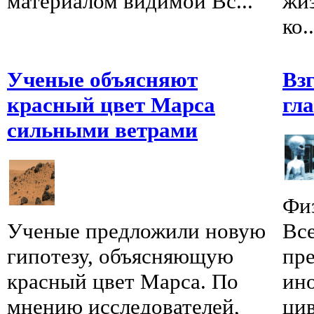
материалом видимой Вс...
жи
ко..
Ученые объясняют
Вз
красный цвет Марса
гл
сильными ветрами
Физ
Ученые предложили новую
Вс
гипотезу, объясняющую
пре
красный цвет Марса. По
ин
мнению исследователей,
цив