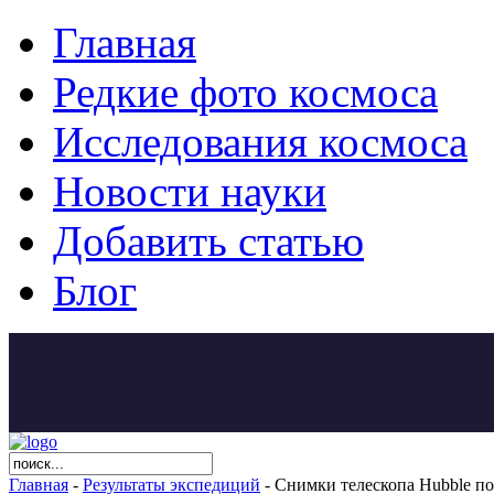
Главная
Редкие фото космоса
Исследования космоса
Новости науки
Добавить статью
Блог
Главная
-
Результаты экспедиций
- Снимки телескопа Hubble п