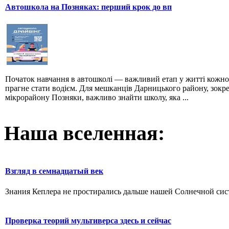
Автошкола на Позняках: перший крок до вп
Початок навчання в автошколі — важливий етап у житті кожно
прагне стати водієм. Для мешканців Дарницького району, зокр
мікрорайону Позняки, важливо знайти школу, яка ...
Наша вселенная:
Взгляд в семнадцатый век
Знания Кеплера не простирались дальше нашей Солнечной систе
Проверка теорий мультиверса здесь и сейчас