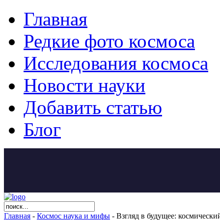
Главная
Редкие фото космоса
Исследования космоса
Новости науки
Добавить статью
Блог
Главная
-
Космос наука и мифы
- Взгляд в будущее: космическ