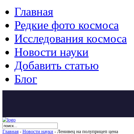
Главная
Редкие фото космоса
Исследования космоса
Новости науки
Добавить статью
Блог
Главная
-
Новости науки
- Ленивец на полуприцеп цена