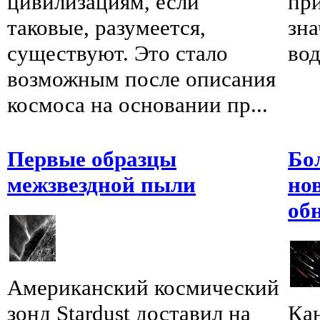
цивилизациям, если
при
таковые, разумеется,
зна
существуют. Это стало
вод
возможным после описания
космоса на основании пр...
Первые образцы
Бо
межзвездной пыли
но
об
Американский космический
зонд Stardust доставил на
Ка