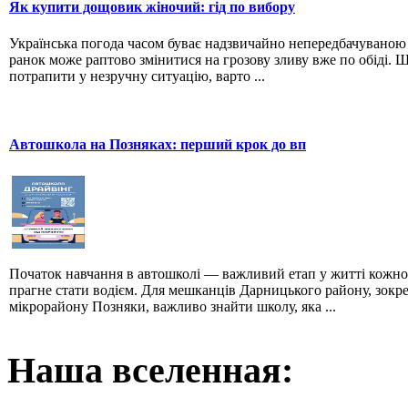
Як купити дощовик жіночий: гід по вибору
Українська погода часом буває надзвичайно непередбачувано
ранок може раптово змінитися на грозову зливу вже по обіді. 
потрапити у незручну ситуацію, варто ...
Автошкола на Позняках: перший крок до вп
Початок навчання в автошколі — важливий етап у житті кожно
прагне стати водієм. Для мешканців Дарницького району, зокр
мікрорайону Позняки, важливо знайти школу, яка ...
Наша вселенная: