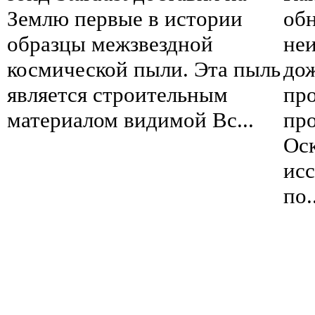
Землю первые в истории
об
образцы межзвездной
не
космической пыли. Эта пыль
дож
является строительным
пр
материалом видимой Вс...
пр
Оск
исс
по.