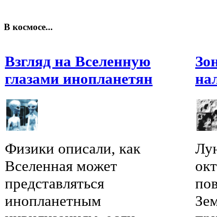
В космосе...
Взгляд на Вселенную
Зо
глазами инопланетян
на
Физики описали, как
Лу
Вселенная может
окт
представляться
по
инопланетным
Зем