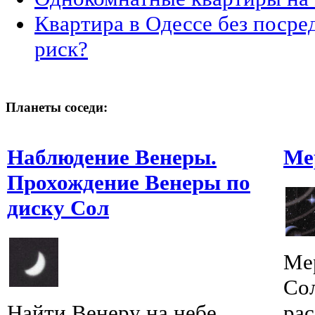
Квартира в Одессе без посре
риск?
Планеты соседи:
Наблюдение Венеры.
Ме
Прохождение Венеры по
диску Сол
Мер
Сол
Найти Венеру на небе
рас