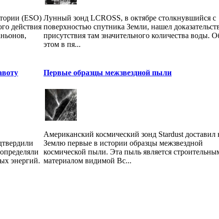
тории (ESO)
Лунный зонд LCROSS, в октябре столкнувшийся с
го действия
поверхностью спутника Земли, нашел доказательст
аньонов,
присутствия там значительного количества воды. О
этом в пя...
авоту
Первые образцы межзвездной пыли
Американский космический зонд Stardust доставил 
дтвердили
Землю первые в истории образцы межзвездной
 определяли
космической пыли. Эта пыль является строительны
ых энергий.
материалом видимой Вс...