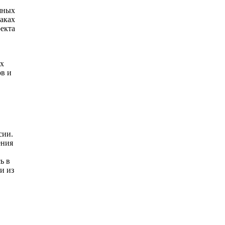
шных
аках
екта
их
ов и
сии.
ения
ь в
и из