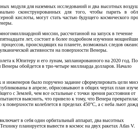
чных модуля для наземных исследований и два высотных возду
циально сконструированных для того, чтобы парить в обл
серной кислоты, могут стать частью будущего космического про
енеры.
многомиллиардной миссии, рассчитанной на запуск в течение
пятнадцати лет, состоит в более подробном изучении мощнейш
 процессов, происходящих на планете, возможных следов океан
вулканической активности на поверхности Венеры.
олета к Юпитеру и его лунам, запланированного на 2020 год. По
 Венеры обойдется в три-четыре миллиарда долларов. Начало
х и инженеров было поручено задание сформулировать цели мис
опубликованы в апреле, обрисовывают в общих чертах план изуч
щего с Землей, чем все остальные с точки зрения расстояния от
пытаются выяснить, что привело к тому, что Венера превратилас
 к поверхности колеблется в пределах 450°C, а с неба льют дожд
включает в себя один орбитальный аппарат, два высотных
ехнику планируется вывести в космос на двух ракетах Atlas V.