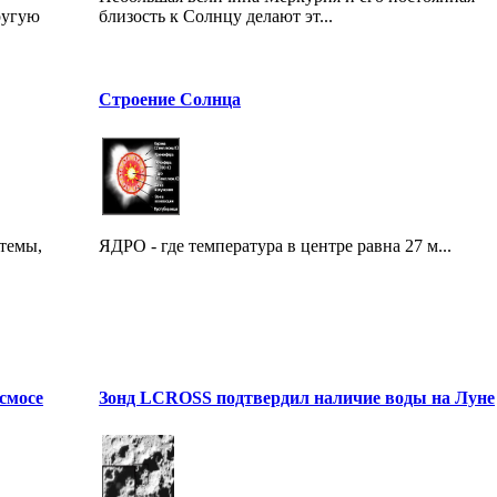
ругую
близость к Солнцу делают эт...
Строение Солнца
темы,
ЯДРО - где температура в центре равна 27 м...
смосе
Зонд LCROSS подтвердил наличие воды на Луне