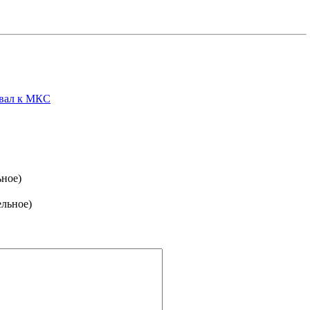
овал к МКС
ьное)
ельное)