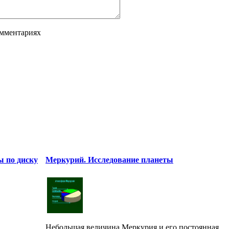
омментариях
ы по диску
Меркурий. Исследование планеты
Небольшая величина Меркурия и его постоянная