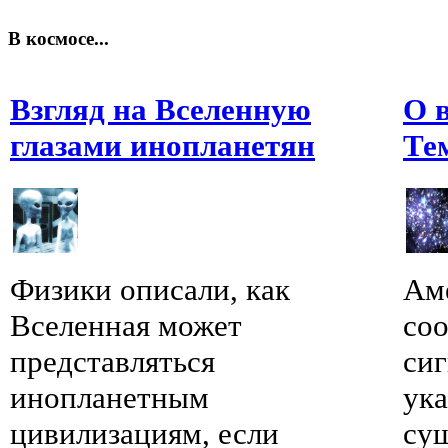
В космосе...
Взгляд на Вселенную
О 
глазами инопланетян
Те
Физики описали, как
Ам
Вселенная может
со
представляться
сиг
инопланетным
ук
цивилизациям, если
су