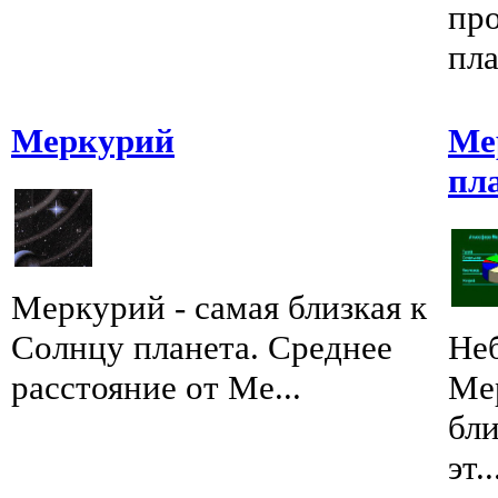
пр
пла
Меркурий
Ме
пл
Меркурий - самая близкая к
Солнцу планета. Среднее
Не
расстояние от Ме...
Мер
бли
эт..