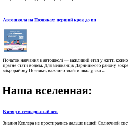
Автошкола на Позняках: перший крок до вп
Початок навчання в автошколі — важливий етап у житті кожно
прагне стати водієм. Для мешканців Дарницького району, зокр
мікрорайону Позняки, важливо знайти школу, яка ...
Наша вселенная:
Взгляд в семнадцатый век
Знания Кеплера не простирались дальше нашей Солнечной систе