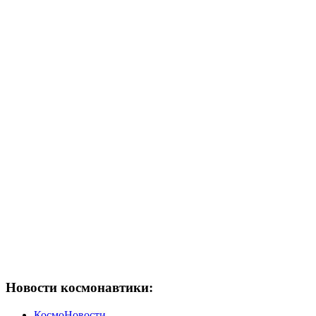
Новости космонавтики:
КосмоНовости