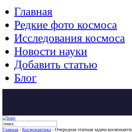
Главная
Редкие фото космоса
Исследования космоса
Новости науки
Добавить статью
Блог
Главная
-
Космонавтика
- Очередная этапная задача космонавт