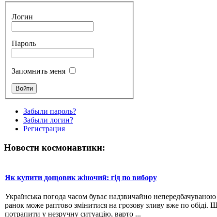
Логин
Пароль
Запомнить меня
Забыли пароль?
Забыли логин?
Регистрация
Новости космонавтики:
Як купити дощовик жіночий: гід по вибору
Українська погода часом буває надзвичайно непередбачувано
ранок може раптово змінитися на грозову зливу вже по обіді. 
потрапити у незручну ситуацію, варто ...