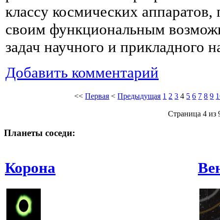
классу космических аппаратов,
своим функциональным возмож
задач научного и прикладного н
Добавить комментарий
<<
Первая
<
Предыдущая
1
2
3
4
5
6
7
8
9
1
Страница 4 из 
Планеты соседи:
Корона
Ве