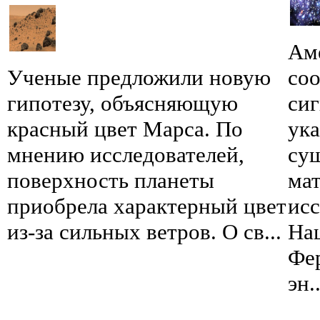
Ам
Ученые предложили новую
со
гипотезу, объясняющую
сиг
красный цвет Марса. По
ук
мнению исследователей,
су
поверхность планеты
мат
приобрела характерный цвет
исс
из-за сильных ветров. О св...
На
Фе
эн..