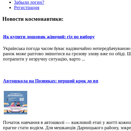
Забыли логин?
Регистрация
Новости космонавтики:
Як купити дощовик жіночий: гід по вибору
Українська погода часом буває надзвичайно непередбачувано
ранок може раптово змінитися на грозову зливу вже по обіді. 
потрапити у незручну ситуацію, варто ...
Автошкола на Позняках: перший крок до вп
Початок навчання в автошколі — важливий етап у житті кожно
прагне стати водієм. Для мешканців Дарницького району, зокр