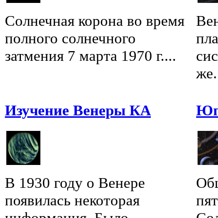
Солнечная корона во время
Вен
полного солнечного
пл
затмения 7 марта 1970 г....
сис
же.
Изучение Венеры КА
Юп
В 1930 году о Венере
Об
появилась некоторая
пят
информация. Было
Сол