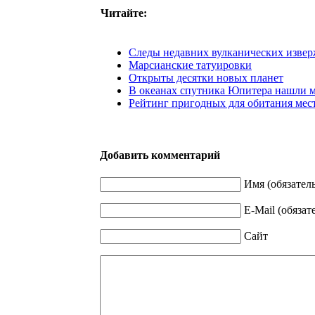
Читайте:
Следы недавних вулканических изве
Марсианские татуировки
Открыты десятки новых планет
В океанах спутника Юпитера нашли м
Рейтинг пригодных для обитания мес
Добавить комментарий
Имя (обязател
E-Mail (обязат
Сайт