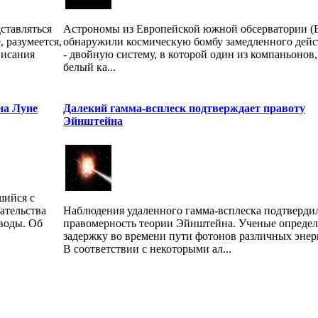
ставляться
Астрономы из Европейской южной обсерватории (
 разумеется,
обнаружили космическую бомбу замедленного дейс
писания
- двойную систему, в которой один из компаньонов,
белый ка...
на Луне
Далекий гамма-всплеск подтверждает правоту
Эйнштейна
шийся с
ательства
Наблюдения удаленного гамма-всплеска подтверди
 воды. Об
правомерность теории Эйнштейна. Ученые опреде
задержку во времени пути фотонов различных энер
В соответствии с некоторыми ал...