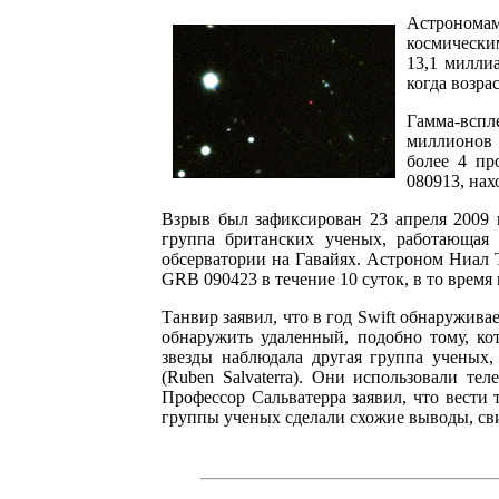
Астрономам
космически
13,1 милли
когда возра
Гамма-вспл
миллионов 
более 4 п
080913, нах
Взрыв был зафиксирован 23 апреля 2009 
группа британских ученых, работающая 
обсерватории на Гавайях. Астроном Ниал 
GRB 090423 в течение 10 суток, в то время 
Танвир заявил, что в год Swift обнаружива
обнаружить удаленный, подобно тому, ко
звезды наблюдала другая группа ученых,
(Ruben Salvaterra). Они использовали те
Профессор Сальватерра заявил, что вести 
группы ученых сделали схожие выводы, сви