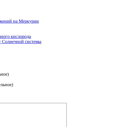
ржений на Меркурии
ного кислорода
т Солнечной системы
ьное)
ельное)