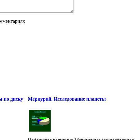
омментариях
ы по диску
Меркурий. Исследование планеты