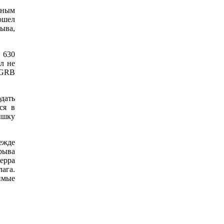
нным
ошел
ыва,
 630
л не
 GRB
дать
ся в
ышку
дежде
рыва
ерра
ага.
имые