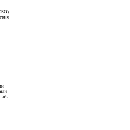
ESO)
твия
ли
ляли
гий.