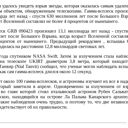
 удалось увидеть взрыв звезды, которая оказалась самым удале
м объектом, обнаруженным телескопами. Гамма-всплеск произ
арда лет назад - спустя 630 миллионов лет после Большого Взр
ст Вселенной составлял не более 4 процентов от нынешнего.
еск GRB 090423 произошел 13,1 миллиарда лет назад - спустя
лет после Большого Взрыва, когда возраст Вселенной составля
роцентов от нынешнего. Предыдущий рекордсмен , вспышка
одилась на расстоянии 12,8 миллиардов световых лет.
года спутником NASA Swift. Затем за излучением стала наблю
на телескопе UKIRT диаметром 3,8 метра, который находит
Танвир (Nial Tanvir) сообщил, что ученые могли наблюдать всп
как сам гамма-всплеск длился около 12 секунд.
ет около 100 гамма-всплесков, и астрономы изучают их все в на
торый заметили в апреле. Одновременно за излучением от вз
 во главе которой стоял итальянский астроном Рубен Сальват
лескоп, находящийся на острове Ла Пальма Канарского архипел
такие наблюдения очень трудно, и поэтому то, что две независ
детельствует об их правильности.