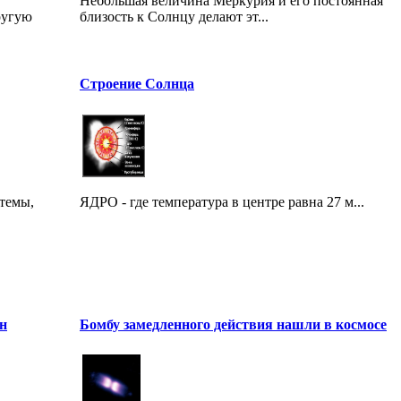
Небольшая величина Меркурия и его постоянная
ругую
близость к Солнцу делают эт...
Строение Солнца
темы,
ЯДРО - где температура в центре равна 27 м...
н
Бомбу замедленного действия нашли в космосе